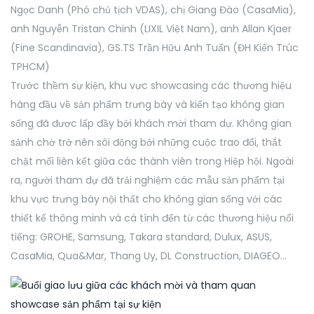
Ngọc Danh (Phó chủ tịch VDAS), chị Giang Đào (CasaMia),
anh Nguyễn Tristan Chinh (LIXIL Việt Nam), anh Allan Kjaer
(Fine Scandinavia), GS.TS Trần Hữu Anh Tuấn (ĐH Kiến Trúc
TPHCM)
Trước thềm sự kiện, khu vực showcasing các thương hiệu
hàng đầu về sản phẩm trưng bày và kiến tạo không gian
sống đã được lấp đầy bởi khách mời tham dự. Không gian
sảnh chờ trở nên sôi động bởi những cuộc trao đổi, thắt
chặt mối liên kết giữa các thành viên trong Hiệp hội. Ngoài
ra, người tham dự đã trải nghiệm các mẫu sản phẩm tại
khu vực trưng bày nội thất cho không gian sống với các
thiết kế thông minh và cá tính đến từ các thương hiệu nổi
tiếng: GROHE, Samsung, Takara standard, Dulux, ASUS,
CasaMia, Qua&Mar, Thang Uy, DL Construction, DIAGEO…