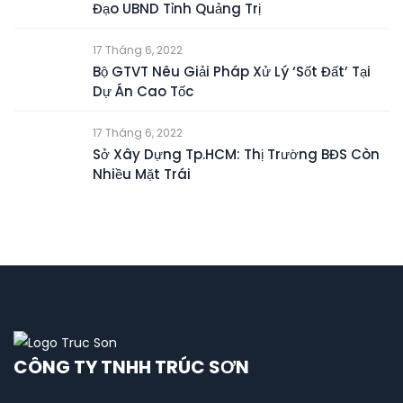
Đạo UBND Tỉnh Quảng Trị
17 Tháng 6, 2022
Bộ GTVT Nêu Giải Pháp Xử Lý ‘Sốt Đất’ Tại
Dự Án Cao Tốc
17 Tháng 6, 2022
Sở Xây Dựng Tp.HCM: Thị Trường BĐS Còn
Nhiều Mặt Trái
CÔNG TY TNHH TRÚC SƠN